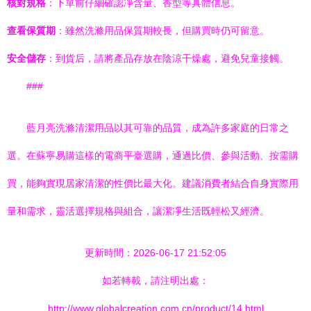
核對規格
：下單前仔細確認凈含量、香型等具體信息。
查看保質期
：雖然洗滌用品保質期較長，但購買時仍可留意。
安全儲存
：到貨后，請將產品存放在陰涼干燥處，避免兒童接觸。
###
藍月亮洗滌清潔用品以其可靠的品質，成為許多家庭的日常之
選。在蘇寧易購這樣的電商平臺選購，通過比價、參與活動、按需購
買，能夠實現居家清潔的性價比最大化。建議消費者結合自身實際用
量和需求，靈活選擇規格與組合，讓潔凈生活既輕松又經濟。
更新時間：2026-06-17 21:52:05
如若轉載，請注明出處：
http://www.globalcreation.com.cn/product/14.html