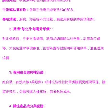
護色亮色
：衣物多為彩色則優選亮白增艷系列。
手洗或貼身衣物
：選擇手洗專用或更溫和的配方。
專項清潔
：廚房、浴室等不同場景，應選用對應的專用清潔劑。
2.
算清“每公斤/每毫升單價”
：
對比價格時，不要只看總價。將商品總價除以凈含量，計算單位價
格。大包裝通常單價更低，但需考慮存儲空間和使用頻率，避免過期
浪費。
3.
善用組合裝與補充裝
：
組合裝（如洗衣液+柔順劑）或補充裝往往比單獨購買更經濟環保。購
買正裝后，后續可購入補充裝，節省包裝成本。
4.
關注產品成分與認證
：