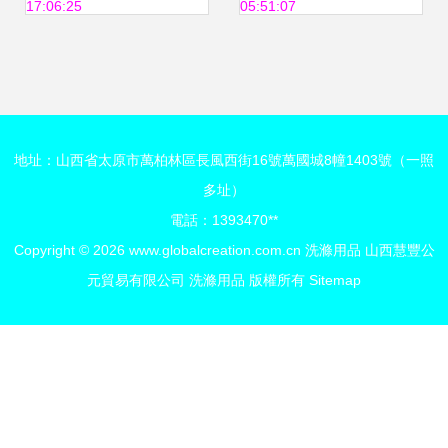
17:06:25
05:51:07
地址：山西省太原市萬柏林區長風西街16號萬國城8幢1403號（一照
多址）
電話：1393470**
Copyright © 2026
www.globalcreation.com.cn
洗滌用品
山西慧豐公
元貿易有限公司
洗滌用品
版權所有
Sitemap