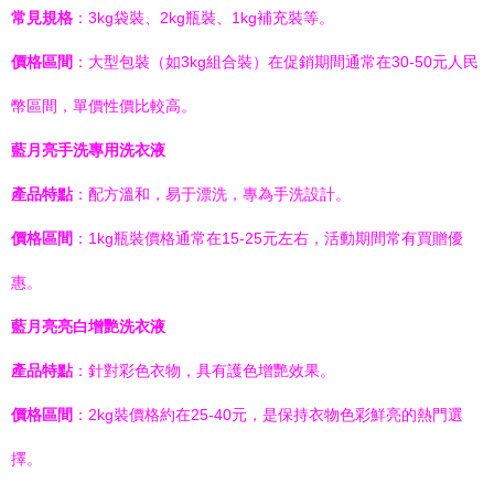
常見規格
：3kg袋裝、2kg瓶裝、1kg補充裝等。
價格區間
：大型包裝（如3kg組合裝）在促銷期間通常在30-50元人民
幣區間，單價性價比較高。
藍月亮手洗專用洗衣液
產品特點
：配方溫和，易于漂洗，專為手洗設計。
價格區間
：1kg瓶裝價格通常在15-25元左右，活動期間常有買贈優
惠。
藍月亮亮白增艷洗衣液
產品特點
：針對彩色衣物，具有護色增艷效果。
價格區間
：2kg裝價格約在25-40元，是保持衣物色彩鮮亮的熱門選
擇。