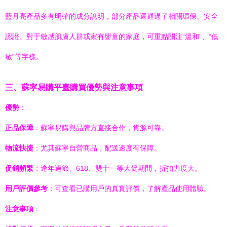
藍月亮產品多有明確的成分說明，部分產品還通過了相關環保、安全
認證。對于敏感肌膚人群或家有嬰童的家庭，可重點關注“溫和”、“低
敏”等字樣。
三、蘇寧易購平臺購買優勢與注意事項
優勢
：
正品保障
：蘇寧易購與品牌方直接合作，貨源可靠。
物流快捷
：尤其蘇寧自營商品，配送速度有保障。
促銷頻繁
：逢年過節、618、雙十一等大促期間，折扣力度大。
用戶評價參考
：可查看已購用戶的真實評價，了解產品使用體驗。
注意事項
：