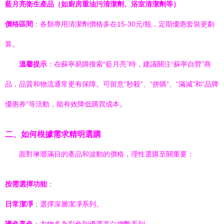
藍月亮衛生產品（如廚房重油污清潔劑、浴室清潔劑等）
價格區間
：各類專用清潔劑價格多在15-30元/瓶，定期優惠套裝更劃
算。
溫馨提示
：在蘇寧易購搜索“藍月亮”時，建議關注“蘇寧自營”商
品，品質和物流通常更有保障。可留意“秒殺”、“拼購”、“滿減”和“品牌
優惠券”等活動，能有效降低購買成本。
二、如何根據需求精明選購
面對琳瑯滿目的產品和波動的價格，理性選購至關重要：
按需選擇功能
：
日常潔凈
：選擇深層潔凈系列。