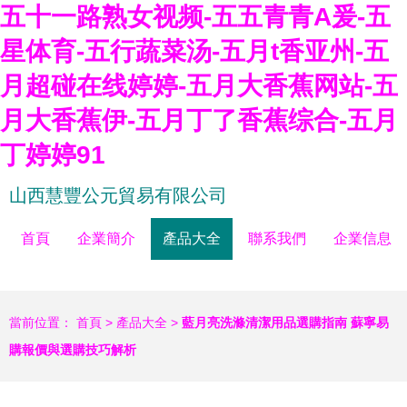
五十一路熟女视频-五五青青A爰-五
星体育-五行蔬菜汤-五月t香亚州-五
月超碰在线婷婷-五月大香蕉网站-五
月大香蕉伊-五月丁了香蕉综合-五月
丁婷婷91
山西慧豐公元貿易有限公司
首頁
企業簡介
產品大全
聯系我們
企業信息
當前位置：
首頁
>
產品大全
>
藍月亮洗滌清潔用品選購指南 蘇寧易
購報價與選購技巧解析