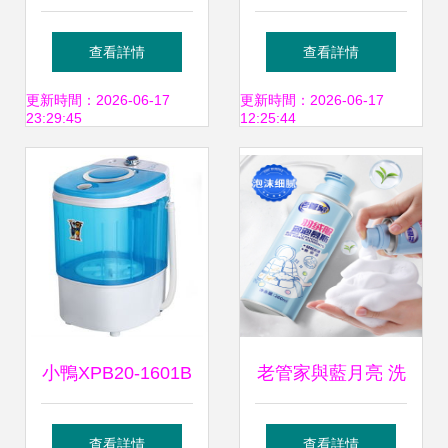
您的長期洗滌護理
缸脫水機 駝色經
查看詳情
查看詳情
用品合作伙伴
典，高效洗滌好幫
更新時間：2026-06-17
更新時間：2026-06-17
23:29:45
12:25:44
手
小鴨XPB20-1601B
老管家與藍月亮 洗
迷你半自動洗衣機
滌清潔用品的市場
查看詳情
查看詳情