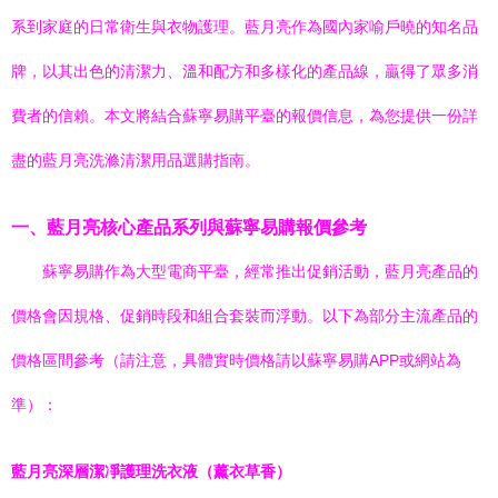
系到家庭的日常衛生與衣物護理。藍月亮作為國內家喻戶曉的知名品
牌，以其出色的清潔力、溫和配方和多樣化的產品線，贏得了眾多消
費者的信賴。本文將結合蘇寧易購平臺的報價信息，為您提供一份詳
盡的藍月亮洗滌清潔用品選購指南。
一、藍月亮核心產品系列與蘇寧易購報價參考
蘇寧易購作為大型電商平臺，經常推出促銷活動，藍月亮產品的
價格會因規格、促銷時段和組合套裝而浮動。以下為部分主流產品的
價格區間參考（請注意，具體實時價格請以蘇寧易購APP或網站為
準）：
藍月亮深層潔凈護理洗衣液（薰衣草香）