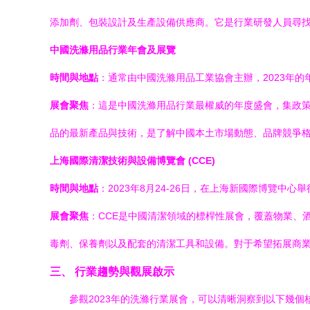
添加劑、包裝設計及生產設備供應商。它是行業研發人員尋找創
中國洗滌用品行業年會及展覽
時間與地點
：通常由中國洗滌用品工業協會主辦，2023年
展會聚焦
：這是中國洗滌用品行業最權威的年度盛會，集政
品的最新產品與技術，是了解中國本土市場動態、品牌競爭
上海國際清潔技術與設備博覽會 (CCE)
時間與地點
：2023年8月24-26日，在上海新國際博覽中心舉
展會聚焦
：CCE是中國清潔領域的標桿性展會，覆蓋物業、
毒劑、保養劑以及配套的清潔工具和設備。對于希望拓展商
三、 行業趨勢與觀展啟示
參觀2023年的洗滌行業展會，可以清晰洞察到以下幾