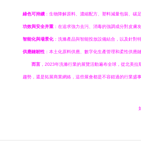
綠色可持續
：生物降解原料、濃縮配方、塑料減量包裝、碳
功效與安全并重
：在追求強力去污、消毒的強調成分對皮膚
智能化與場景化
：洗滌產品與智能投放設備結合，以及針對
供應鏈韌性
：本土化原料供應、數字化生產管理和柔性供應
而言
，2023年洗滌行業的展覽活動遍布全球，從北美拉
趨勢，還是拓展商業網絡，這些展會都是不容錯過的行業盛
如