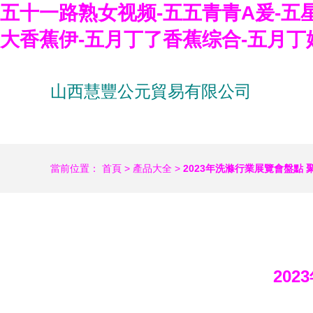
五十一路熟女视频-五五青青A爰-五
大香蕉伊-五月丁了香蕉综合-五月丁
山西慧豐公元貿易有限公司
當前位置：
首頁
>
產品大全
>
2023年洗滌行業展覽會盤點
20