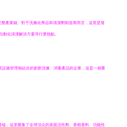
完整產業鏈。對于洗滌化學品和清潔劑制造商而言，這里是發
自動化清潔解決方案等行業熱點。
建筑設施管理相結合的創新洗滌、消毒產品的企業，這是一個重
發端，這里匯集了全球頂尖的表面活性劑、香精香料、功能性