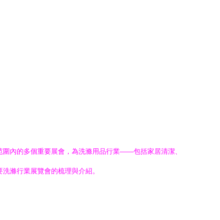
范圍內的多個重要展會，為洗滌用品行業——包括家居清潔、
要洗滌行業展覽會的梳理與介紹。