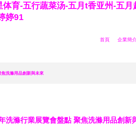
星体育-五行蔬菜汤-五月t香亚州-五
婷婷91
首頁
企業簡
 聚焦洗滌用品創新與未來
23年洗滌行業展覽會盤點 聚焦洗滌用品創新