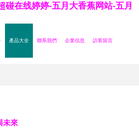
月超碰在线婷婷-五月大香蕉网站-五月
介
產品大全
聯系我們
企業信息
訪客留言
與未來