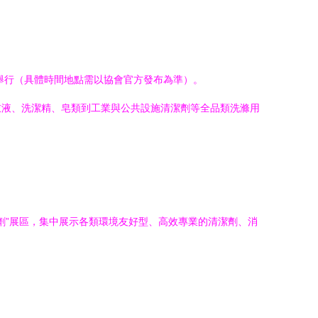
舉行（具體時間地點需以協會官方發布為準）。
衣液、洗潔精、皂類到工業與公共設施清潔劑等全品類洗滌用
劑”展區，集中展示各類環境友好型、高效專業的清潔劑、消