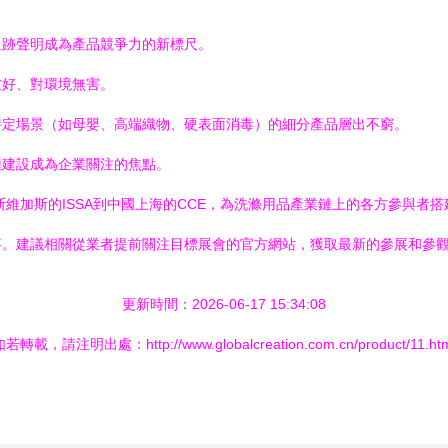
足跡聲明成為產品競爭力的新標尺。
友好、對環境無害。
特定場景（如母嬰、高端織物、硬表面消毒）的細分產品層出不窮。
鏈建設成為企業關注的焦點。
斯維加斯的ISSA到中國上海的CCE，為洗滌用品產業鏈上的各方參與
事。建議相關從業者提前關注目標展會的官方網站，獲取最新的參展和參
更新時間：2026-06-17 15:34:08
若轉載，請注明出處：http://www.globalcreation.com.cn/product/11.ht