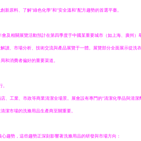
新原料、了解“綠色化學”和“安全溫和”配方趨勢的首選平臺。
的年會及相關展覽活動預計在第四季度于中國某重要城市（如上海、廣州）
策解讀、市場分析、技術交流與產品展覽于一體。展覽部分全面展示從洗
格局和消費者偏好的重要渠道。
行。
酒店、工業、市政等商業清潔全場景。展會設有專門的“清潔化學品與清潔
業清潔市場的洗滌用品生產商至關重要。
個核心趨勢，這些趨勢正深刻影響著洗滌用品的研發與市場方向：