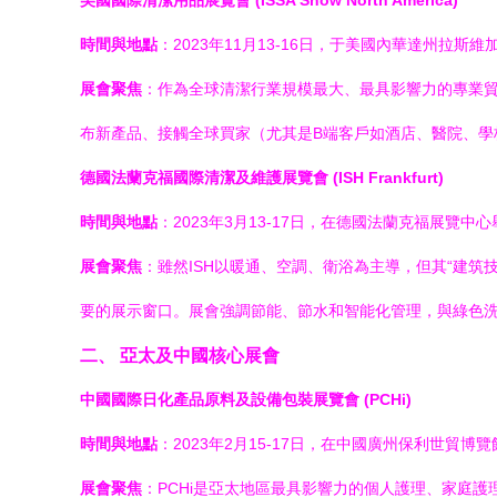
美國國際清潔用品展覽會 (ISSA Show North America)
時間與地點
：2023年11月13-16日，于美國內華達州拉斯
展會聚焦
：作為全球清潔行業規模最大、最具影響力的專業貿
布新產品、接觸全球買家（尤其是B端客戶如酒店、醫院、
德國法蘭克福國際清潔及維護展覽會 (ISH Frankfurt)
時間與地點
：2023年3月13-17日，在德國法蘭克福展覽中
展會聚焦
：雖然ISH以暖通、空調、衛浴為主導，但其“建
要的展示窗口。展會強調節能、節水和智能化管理，與綠色
二、 亞太及中國核心展會
中國國際日化產品原料及設備包裝展覽會 (PCHi)
時間與地點
：2023年2月15-17日，在中國廣州保利世貿博
展會聚焦
：PCHi是亞太地區最具影響力的個人護理、家庭