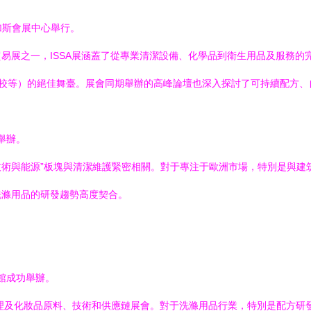
維加斯會展中心舉行。
易展之一，ISSA展涵蓋了從專業清潔設備、化學品到衛生用品及服務的
學校等）的絕佳舞臺。展會同期舉辦的高峰論壇也深入探討了可持續配方、
心舉辦。
筑技術與能源”板塊與清潔維護緊密相關。對于專注于歐洲市場，特別是與
洗滌用品的研發趨勢高度契合。
覽館成功舉辦。
護理及化妝品原料、技術和供應鏈展會。對于洗滌用品行業，特別是配方研