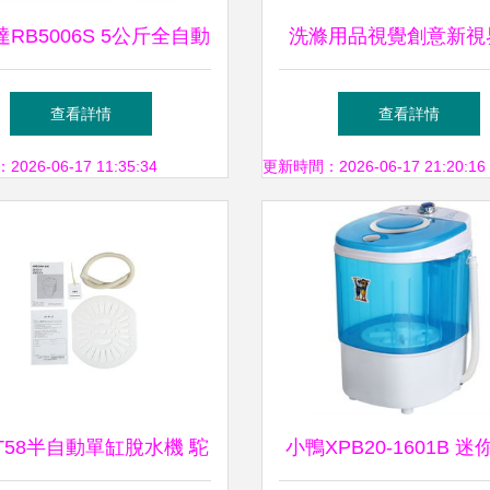
RB5006S 5公斤全自動
洗滌用品視覺創意新視
洗衣機 簡約設計與高效
去污插畫到手繪卡通圖
查看詳情
查看詳情
潔凈的居家之選
表達
26-06-17 11:35:34
更新時間：2026-06-17 21:20:16
T58半自動單缸脫水機 駝
小鴨XPB20-1601B 