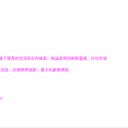
者搭建了寶貴的交流與合作橋梁。無論是尋找創新靈感、評估市場
觀信息，以便精準規劃，最大化參會價值。
ml